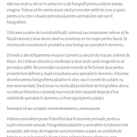
atât mai mult cu cât vin în același loc și alți fotografi pentru a obține aceeași
imagine. Trebuie să fim atenți atunci când promovăm astfel de zone și specii,
pentru a nu crea o situație periculoasă pentru animalul pe care care îl
fotografiem.
Utilizarea surselor de lumină artificială, continuă sau instantanee, trebuie să fie
făcută rațional și doar atunci când nu constituie un risc major pentru faună. Se
recomandă consultarea în prealabil a unui biolog sau specialist în domeniu.
Dronele și alte echipamente invazive (camere cu senzori de mișcare, sisteme de
blițuri, etc.) trebuie utilizate cu moderație și doar acolo unde imaginile nu se
pot realiza altfel. Recomandăm ca aceste metode să fie folosite doar pentru
proiecte bine definite și după consultarea unui specialist în domeniu. Folosirea
dronelor pentru fotografierea păsărilor în zbor, sau în zonele de cuibărit, nu
este recomandată. Dacă totuși nu există altă posibilitate de fotografiere, drona
nu trebuie folosită la o distanță mai mică de 60m (această distanță a fost
stabilită de specialiști în domeniu ca fiind sigură pentru păsări).
Încearcă să nu alterezi comportamentul animalelor
Hrănirea animalelor poate fi benefică doar în anumite perioade, pentru a
suplini resursele naturale. Fotografierea păsărilor și animalelor la hrănitori este
acceptată, atât timp cât imaginile sunt prezentate ca atare, iar condițiile de
hrănire nu pun în pericol subiectul (prin calitatea hranei oferite sau prin