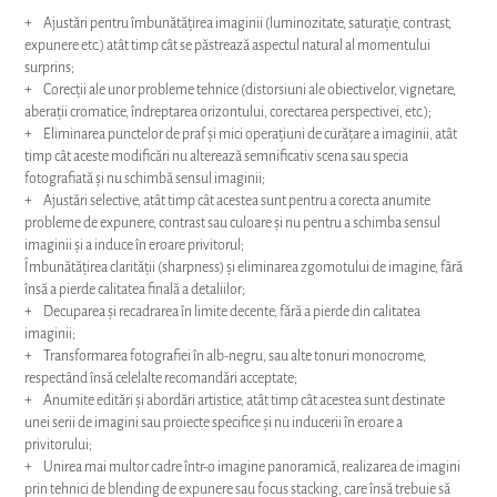
+ Ajustări pentru îmbunătățirea imaginii (luminozitate, saturație, contrast,
expunere etc.) atât timp cât se păstrează aspectul natural al momentului
surprins;
+ Corecții ale unor probleme tehnice (distorsiuni ale obiectivelor, vignetare,
aberații cromatice, îndreptarea orizontului, corectarea perspectivei, etc.);
+ Eliminarea punctelor de praf și mici operațiuni de curățare a imaginii, atât
timp cât aceste modificări nu alterează semnificativ scena sau specia
fotografiată și nu schimbă sensul imaginii;
+ Ajustări selective, atât timp cât acestea sunt pentru a corecta anumite
probleme de expunere, contrast sau culoare și nu pentru a schimba sensul
imaginii și a induce în eroare privitorul;
Îmbunătățirea clarității (sharpness) și eliminarea zgomotului de imagine, fără
însă a pierde calitatea finală a detaliilor;
+ Decuparea și recadrarea în limite decente, fără a pierde din calitatea
imaginii;
+ Transformarea fotografiei în alb-negru, sau alte tonuri monocrome,
respectând însă celelalte recomandări acceptate;
+ Anumite editări și abordări artistice, atât timp cât acestea sunt destinate
unei serii de imagini sau proiecte specifice și nu inducerii în eroare a
privitorului;
+ Unirea mai multor cadre într-o imagine panoramică, realizarea de imagini
prin tehnici de blending de expunere sau focus stacking, care însă trebuie să