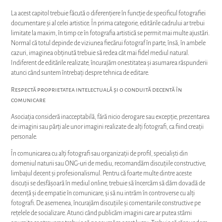
La acest capitol trebuie făcută o diferențiere în funcție de specificul fotografiei
documentare și al celei artistice. În prima categorie, editările cadrului ar trebui
limitate la maxim, în timp ce în fotografia artistică se permit mai multe ajustări.
Normal că totul depinde de viziunea fiecărui fotograf în parte, însă, în ambele
cazuri, imaginea obținută trebuie să redea cât mai fidel mediul natural.
Indiferent de editările realizate, încurajăm onestitatea și asumarea răspunderii
atunci când suntem întrebați despre tehnica de editare.
Respectă proprietatea intelectuală și o conduită decentă în
comunicare
Asociația consideră inacceptabilă, fără nicio derogare sau excepție, prezentarea
de imagini sau părți ale unor imagini realizate de alți fotografi, ca fiind creații
personale.
În comunicarea cu alți fotografi sau organizații de profil, specialiști din
domeniul naturii sau ONG-uri de mediu, recomandăm discuțiile constructive,
limbajul decent și profesionalismul. Pentru că foarte multe dintre aceste
discuții se desfășoară în mediul online, trebuie să încercăm să dăm dovadă de
decență și de empatie în comunicare, și să nu intrăm în controverse cu alți
fotografi. De asemenea, încurajăm discuțiile și comentariile constructive pe
rețelele de socializare. Atunci când publicăm imagini care ar putea stârni