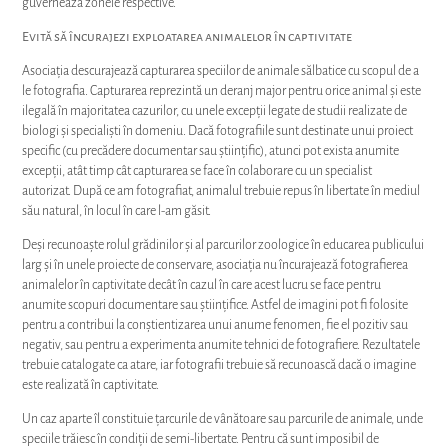
guvernează zonele respective.
Evită să încurajezi exploatarea animalelor în captivitate
Asociația descurajează capturarea speciilor de animale sălbatice cu scopul de a
le fotografia. Capturarea reprezintă un deranj major pentru orice animal și este
ilegală în majoritatea cazurilor, cu unele excepții legate de studii realizate de
biologi și specialiști în domeniu. Dacă fotografiile sunt destinate unui proiect
specific (cu precădere documentar sau științific), atunci pot exista anumite
excepții, atât timp cât capturarea se face în colaborare cu un specialist
autorizat. După ce am fotografiat, animalul trebuie repus în libertate în mediul
său natural, în locul în care l-am găsit.
Deși recunoaște rolul grădinilor și al parcurilor zoologice în educarea publicului
larg și în unele proiecte de conservare, asociația nu încurajează fotografierea
animalelor în captivitate decât în cazul în care acest lucru se face pentru
anumite scopuri documentare sau științifice. Astfel de imagini pot fi folosite
pentru a contribui la conștientizarea unui anume fenomen, fie el pozitiv sau
negativ, sau pentru a experimenta anumite tehnici de fotografiere. Rezultatele
trebuie catalogate ca atare, iar fotografii trebuie să recunoască dacă o imagine
este realizată în captivitate.
Un caz aparte îl constituie țarcurile de vânătoare sau parcurile de animale, unde
speciile trăiesc în condiții de semi-libertate. Pentru că sunt imposibil de