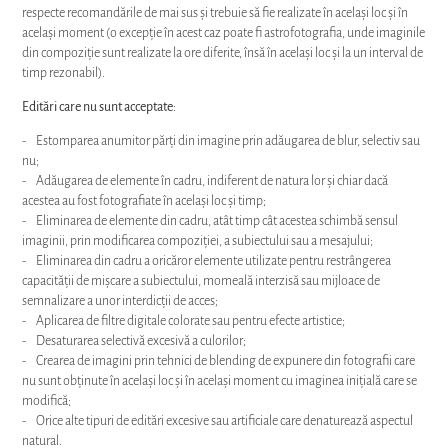
respecte recomandările de mai sus și trebuie să fie realizate în același loc și în
același moment (o excepție în acest caz poate fi astrofotografia, unde imaginile
din compoziție sunt realizate la ore diferite, însă în același loc și la un interval de
timp rezonabil).
Editări care nu sunt acceptate:
- Estomparea anumitor părți din imagine prin adăugarea de blur, selectiv sau
nu;
- Adăugarea de elemente în cadru, indiferent de natura lor și chiar dacă
acestea au fost fotografiate în același loc și timp;
- Eliminarea de elemente din cadru, atât timp cât acestea schimbă sensul
imaginii, prin modificarea compoziției, a subiectului sau a mesajului;
- Eliminarea din cadru a oricăror elemente utilizate pentru restrângerea
capacității de mișcare a subiectului, momeală interzisă sau mijloace de
semnalizare a unor interdicții de acces;
- Aplicarea de filtre digitale colorate sau pentru efecte artistice;
- Desaturarea selectivă excesivă a culorilor;
- Crearea de imagini prin tehnici de blending de expunere din fotografii care
nu sunt obținute în același loc și în același moment cu imaginea inițială care se
modifică;
- Orice alte tipuri de editări excesive sau artificiale care denaturează aspectul
natural.