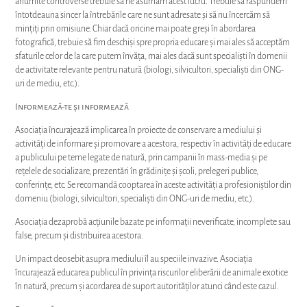
anumite controverse trebuie să ne asumăm acest lucru. Trebuie să răspundem
întotdeauna sincer la întrebările care ne sunt adresate și să nu încercăm să
mințiți prin omisiune. Chiar dacă oricine mai poate greși în abordarea
fotografică, trebuie să fim deschiși spre propria educare și mai ales să acceptăm
sfaturile celor de la care putem învăța, mai ales dacă sunt specialiști în domenii
de activitate relevante pentru natură (biologi, silvicultori, specialiști din ONG-
uri de mediu, etc.).
Informează-te și informează
Asociația încurajează implicarea în proiecte de conservare a mediului și
activități de informare și promovare a acestora, respectiv în activități de educare
a publicului pe teme legate de natură, prin campanii în mass-media și pe
rețelele de socializare, prezentări în grădinițe și școli, prelegeri publice,
conferințe, etc. Se recomandă cooptarea în aceste activități a profesioniștilor din
domeniu (biologi, silvicultori, specialiști din ONG-uri de mediu, etc.).
Asociația dezaprobă acțiunile bazate pe informații neverificate, incomplete sau
false, precum și distribuirea acestora.
Un impact deosebit asupra mediului îl au speciile invazive. Asociația
încurajează educarea publicul în privința riscurilor eliberării de animale exotice
în natură, precum și acordarea de suport autorităților atunci când este cazul.