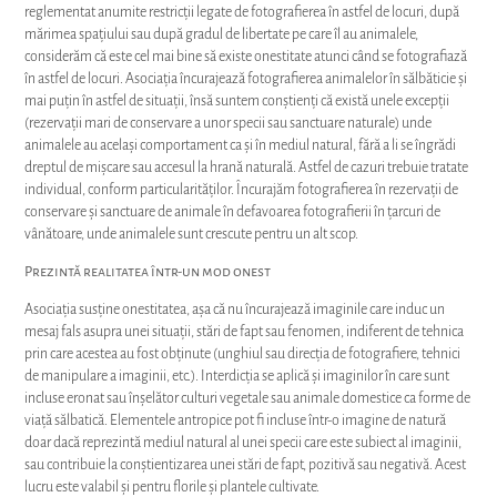
reglementat anumite restricții legate de fotografierea în astfel de locuri, după
mărimea spațiului sau după gradul de libertate pe care îl au animalele,
considerăm că este cel mai bine să existe onestitate atunci când se fotografiază
în astfel de locuri. Asociația încurajează fotografierea animalelor în sălbăticie și
mai puțin în astfel de situații, însă suntem conștienți că există unele excepții
(rezervații mari de conservare a unor specii sau sanctuare naturale) unde
animalele au același comportament ca și în mediul natural, fără a li se îngrădi
dreptul de mișcare sau accesul la hrană naturală. Astfel de cazuri trebuie tratate
individual, conform particularităților. Încurajăm fotografierea în rezervații de
conservare și sanctuare de animale în defavoarea fotografierii în țarcuri de
vânătoare, unde animalele sunt crescute pentru un alt scop.
Prezintă realitatea într-un mod onest
Asociația susține onestitatea, așa că nu încurajează imaginile care induc un
mesaj fals asupra unei situații, stări de fapt sau fenomen, indiferent de tehnica
prin care acestea au fost obținute (unghiul sau direcția de fotografiere, tehnici
de manipulare a imaginii, etc.). Interdicția se aplică și imaginilor în care sunt
incluse eronat sau înșelător culturi vegetale sau animale domestice ca forme de
viață sălbatică. Elementele antropice pot fi incluse într-o imagine de natură
doar dacă reprezintă mediul natural al unei specii care este subiect al imaginii,
sau contribuie la conștientizarea unei stări de fapt, pozitivă sau negativă. Acest
lucru este valabil și pentru florile și plantele cultivate.