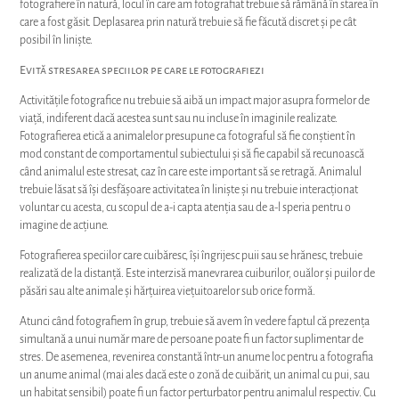
fotografiere în natură, locul în care am fotografiat trebuie să rămână în starea în
care a fost găsit. Deplasarea prin natură trebuie să fie făcută discret și pe cât
posibil în liniște.
Evită stresarea speciilor pe care le fotografiezi
Activitățile fotografice nu trebuie să aibă un impact major asupra formelor de
viață, indiferent dacă acestea sunt sau nu incluse în imaginile realizate.
Fotografierea etică a animalelor presupune ca fotograful să fie conștient în
mod constant de comportamentul subiectului și să fie capabil să recunoască
când animalul este stresat, caz în care este important să se retragă. Animalul
trebuie lăsat să își desfășoare activitatea în liniște și nu trebuie interacționat
voluntar cu acesta, cu scopul de a-i capta atenția sau de a-l speria pentru o
imagine de acțiune.
Fotografierea speciilor care cuibăresc, își îngrijesc puii sau se hrănesc, trebuie
realizată de la distanță. Este interzisă manevrarea cuiburilor, ouălor și puilor de
păsări sau alte animale și hărțuirea viețuitoarelor sub orice formă.
Atunci când fotografiem în grup, trebuie să avem în vedere faptul că prezența
simultană a unui număr mare de persoane poate fi un factor suplimentar de
stres. De asemenea, revenirea constantă într-un anume loc pentru a fotografia
un anume animal (mai ales dacă este o zonă de cuibărit, un animal cu pui, sau
un habitat sensibil) poate fi un factor perturbator pentru animalul respectiv. Cu