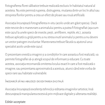
Fotografierea florei sălbatice trebuie realizată exclusiv în habitatul natural al
acesteia. Nu este permisă ruperea, distrugerea, mutarea dintr-un loc în altul sau
stropirea florilor pentru a crea un efect de ploaie sau rouă artificială.
Asociația încurajează fotografierea in-situ (acolo unde am găsit specia). Dacă
este nevoie de o manevrare a animalului pentru a putea fi fotografiat (așa cum
este cazul la unele specii de insecte, pești, amfibieni, reptile, etc.), aceasta
trebuie aplicată cu grijă pentru a nu stresa inutil animalul și pentru a nu deveni
un vector patogen involuntar. Manevrarea trebuie făcută cu ajutorul unui
specialist acolo unde este cazul.
O prezentare onestă a imaginii și a condițiilor în care aceasta a fost realizată, va
permite fotografiei să-și atingă scopul de informare și educare. Cu toate
acestea, asociația recomandă omiterea locului exact în care a fost realizată o
imagine, sau prezentarea aproximativă a acestuia, atunci când este vorba de
specii rare sau habitate vulnerabile.
Încearcă să nu abuzezi de editarea digitală
Asociația încurajează excelența tehnică și editarea imaginilor artistice, însă
descurajează manipularea excesivă prin mijloace digitale și alterarea realității.
Editări acceptate: