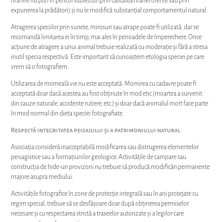
expunerea la prădători) și nu le modifică substanțial comportamentul natural.
Atragerea speciilor prin sunete, mirosuri sau atrape poate fi utilizată, dar se
recomandă limitarea ei în timp, mai ales în perioadele de împerechere. Orice
acțiune de atragere a unui animal trebuie realizată cu moderație și fără a stresa
inutil specia respectivă. Este important să cunoaștem etologia speciei pe care
vrem să o fotografiem.
Utilizarea de momeală vie nu este acceptată. Momirea cu cadavre poate fi
acceptată doar dacă acestea au fost obținute în mod etic (moartea a survenit
din cauze naturale, accidente rutiere, etc.) și doar dacă animalul mort face parte
în mod normal din dieta speciei fotografiate.
Respectă integritatea peisajului și a patrimoniului natural
Asociația consideră inacceptabilă modificarea sau distrugerea elementelor
peisagistice sau a formațiunilor geologice. Activitățile de campare sau
construcția de hide-uri provizorii nu trebuie să producă modificări permanente
majore asupra mediului.
Activitățile fotografice în zone de protecție integrală sau în arii protejate cu
regim special, trebuie să se desfășoare doar după obținerea permiselor
necesare și cu respectarea strictă a traseelor autorizate și a legilor care