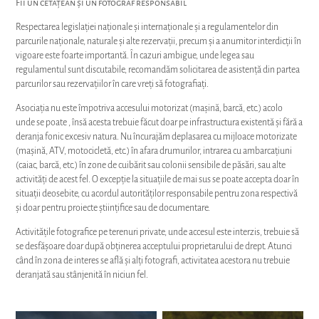
Fii un cetățean și un fotograf responsabil
Respectarea legislației naționale și internaționale și a regulamentelor din
parcurile naționale, naturale și alte rezervații, precum și a anumitor interdicții în
vigoare este foarte importantă. În cazuri ambigue, unde legea sau
regulamentul sunt discutabile, recomandăm solicitarea de asistență din partea
parcurilor sau rezervațiilor în care vreți să fotografiați.
Asociația nu este împotriva accesului motorizat (mașină, barcă, etc.) acolo
unde se poate , însă acesta trebuie făcut doar pe infrastructura existentă și fără a
deranja fonic excesiv natura. Nu încurajăm deplasarea cu mijloace motorizate
(mașină, ATV, motocicletă, etc.) în afara drumurilor, intrarea cu ambarcațiuni
(caiac, barcă, etc.) în zone de cuibărit sau colonii sensibile de păsări, sau alte
activități de acest fel. O excepție la situațiile de mai sus se poate accepta doar în
situații deosebite, cu acordul autorităților responsabile pentru zona respectivă
și doar pentru proiecte științifice sau de documentare.
Activitățile fotografice pe terenuri private, unde accesul este interzis, trebuie să
se desfășoare doar după obținerea acceptului proprietarului de drept. Atunci
când în zona de interes se află și alți fotografi, activitatea acestora nu trebuie
deranjată sau stânjenită în niciun fel.