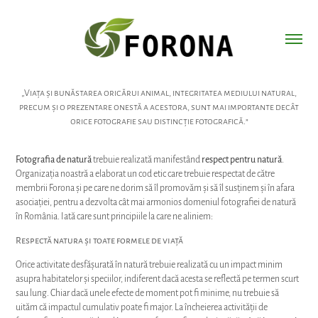
„Viața și bunăstarea oricărui animal, integritatea mediului natural,
precum și o prezentare onestă a acestora, sunt mai importante decât
orice fotografie sau distincție fotografică.”
Fotografia de natură
trebuie realizată manifestând
respect pentru natură
.
Organizația noastră a elaborat un cod etic care trebuie respectat de către
membrii Forona și pe care ne dorim să îl promovăm și să îl susținem și în afara
asociației, pentru a dezvolta cât mai armonios domeniul fotografiei de natură
în România. Iată care sunt principiile la care ne aliniem:
Respectă natura și toate formele de viață
Orice activitate desfășurată în natură trebuie realizată cu un impact minim
asupra habitatelor și speciilor, indiferent dacă acesta se reflectă pe termen scurt
sau lung. Chiar dacă unele efecte de moment pot fi minime, nu trebuie să
uităm că impactul cumulativ poate fi major. La încheierea activității de